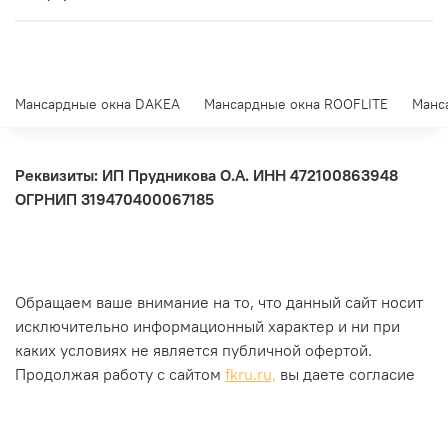
Мансардные окна DAKEA
Мансардные окна ROOFLITE
Манс
Реквизиты: ИП Прудникова О.А.
ИНН 472100863948
ОГРНИП 319470400067185
Обращаем ваше внимание на то, что данный сайт носит
исключительно информационный характер и ни при
каких условиях не является публичной офертой.
Продолжая работу с сайтом
fkru.ru,
вы даете согласие
на использование сайтом
cookies и на обработку
персональных данных
.