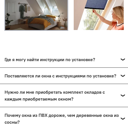
Где я могу найти инструкции по установке?
Инструкции по установке можно найти на каждой
Поставляются ли окна с инструкциями по установке?
странице в разделе "инструкции". На некоторых
товарах также доступна видеоинструкция установки.
Да, у всех брендов внутри коробки есть инструкции на
Нужно ли мне приобретать комплект окладов с
бумаге.
каждым приобретаемым окном?
Да, оклады являются обязательным элементом
Почему окна из ПВХ дороже, чем деревянные окна из
установки мансардных окон с различными
сосны?
кровельными материалами. Они предназначены для