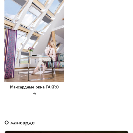
Мансардные окна FAKRO
О мансарде