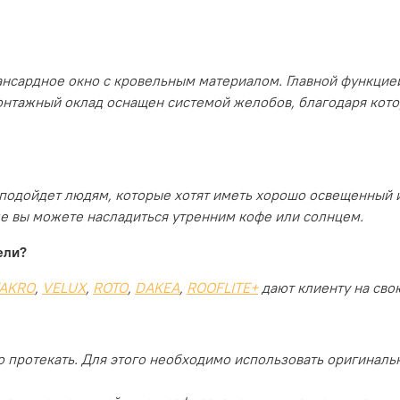
ансардное окно с кровельным материалом. Главной функцией
нтажный оклад оснащен системой желобов, благодаря кото
й подойдет людям, которые хотят иметь хорошо освещенный 
де вы можете насладиться утренним кофе или солнцем.
ели?
AKRO
,
VELUX
,
ROTO
,
DAKEA
,
ROOFLITE+
дают клиенту на сво
 протекать.
Для этого необходимо использовать оригиналь