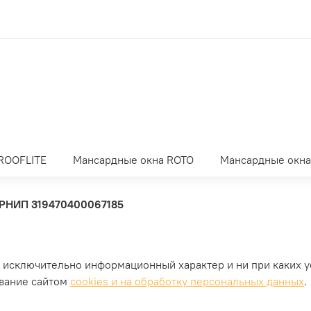
ROOFLITE
Мансардные окна ROTO
Мансардные окн
РНИП 319470400067185
т исключительно информационный характер и ни при каких 
ование сайтом
cookies и на обработку персональных данных
.