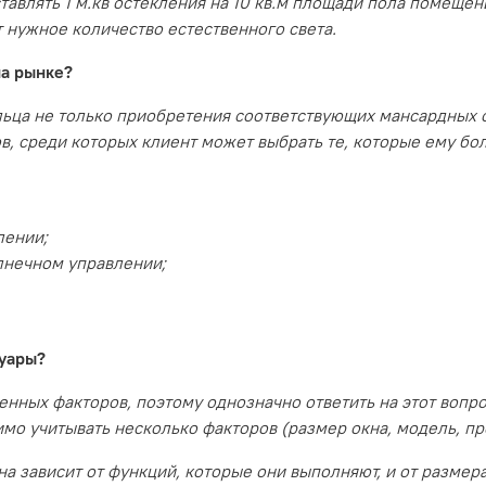
тавлять 1 м.кв остекления на 10 кв.м площади пола помещен
т нужное количество естественного света.
на рынке?
льца не только приобретения соответствующих мансардных 
в, среди которых клиент может выбрать те, которые ему бо
лении;
лнечном управлении;
суары?
нных факторов, поэтому однозначно ответить на этот вопро
о учитывать несколько факторов (размер окна, модель, про
а зависит от функций, которые они выполняют, и от размер