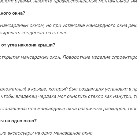
 своими руками, наймите профессиональных монтажников, и
дного окна?
 мансардным окном, но при установке мансардного окна рек
ировать конденсат на стекле.
 от угла наклона крыши?
б открытия мансардных окон. Поворотные изделия спроектир
оложенный в крыше, который был создан для установки в п
чтобы владелец чердака мог очистить стекло как изнутри, т
станавливаются мансардные окна различных размеров, типо
ы на одно окно?
ные аксессуары на одно мансардное окно.