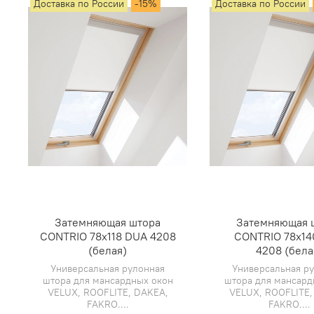
Доставка по России
-15%
Доставка по России
Затемняющая штора
Затемняющая 
CONTRIO 78х118 DUA 4208
CONTRIO 78х14
(белая)
4208 (бела
Универсальная рулонная
Универсальная р
штора для мансардных окон
штора для мансард
VELUX, ROOFLITE, DAKEA,
VELUX, ROOFLITE,
FAKRO....
FAKRO....