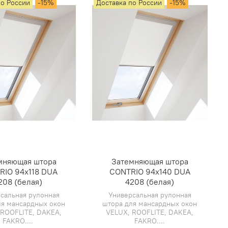
по России
-15%
Доставка по России
-15%
мняющая штора
Затемняющая штора
RIO 94х118 DUA
CONTRIO 94х140 DUA
208 (белая)
4208 (белая)
сальная рулонная
Универсальная рулонная
ля мансардных окон
штора для мансардных окон
 ROOFLITE, DAKEA,
VELUX, ROOFLITE, DAKEA,
FAKRO....
FAKRO....