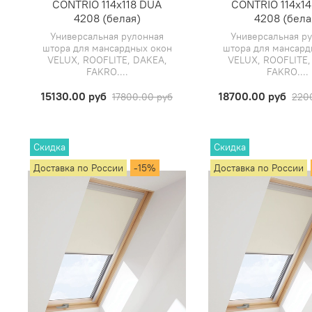
CONTRIO 114х118 DUA
CONTRIO 114х1
4208 (белая)
4208 (бела
Универсальная рулонная
Универсальная р
штора для мансардных окон
штора для мансард
VELUX, ROOFLITE, DAKEA,
VELUX, ROOFLITE,
FAKRO....
FAKRO....
15130.00 руб
18700.00 руб
17800.00 руб
220
Скидка
Скидка
Доставка по России
-15%
Доставка по России