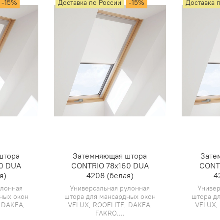
-15%
Доставка по России
-15%
Доставка 
штора
Затемняющая штора
Зате
0 DUA
CONTRIO 78х160 DUA
CONT
я)
4208 (белая)
4
улонная
Универсальная рулонная
Универ
ных окон
штора для мансардных окон
штора д
 DAKEA,
VELUX, ROOFLITE, DAKEA,
VELUX,
FAKRO....