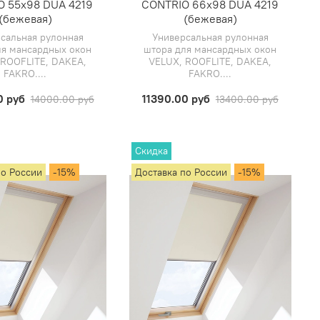
O 55х98 DUA 4219
CONTRIO 66х98 DUA 4219
(бежевая)
(бежевая)
сальная рулонная
Универсальная рулонная
ля мансардных окон
штора для мансардных окон
 ROOFLITE, DAKEA,
VELUX, ROOFLITE, DAKEA,
FAKRO....
FAKRO....
0 руб
11390.00 руб
14000.00 руб
13400.00 руб
Скидка
по России
-15%
Доставка по России
-15%