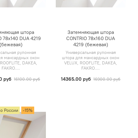
мняющая штора
Затемняющая штора
 78х140 DUA 4219
CONTRIO 78х160 DUA
(бежевая)
4219 (бежевая)
сальная рулонная
Универсальная рулонная
ля мансардных окон
штора для мансардных окон
 ROOFLITE, DAKEA,
VELUX, ROOFLITE, DAKEA,
FAKRO....
FAKRO....
0 руб
14365.00 руб
16100.00 руб
16900.00 руб
по России
-15%