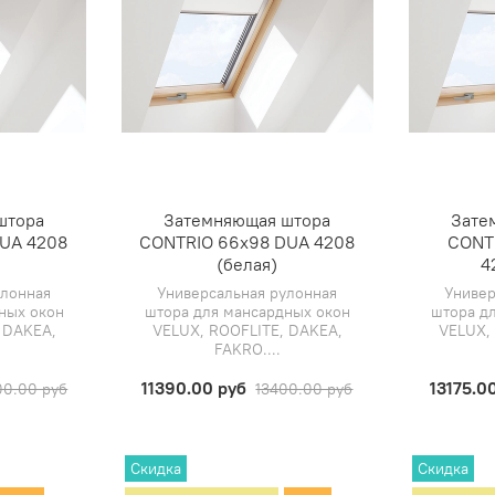
штора
Затемняющая штора
Зате
UA 4208
CONTRIO 66х98 DUA 4208
CONT
(белая)
4
улонная
Универсальная рулонная
Универ
ных окон
штора для мансардных окон
штора д
 DAKEA,
VELUX, ROOFLITE, DAKEA,
VELUX,
FAKRO....
11390.00 руб
13175.0
00.00 руб
13400.00 руб
Скидка
Скидка