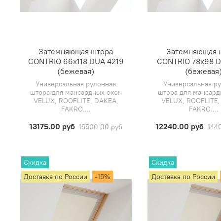
Затемняющая штора
Затемняющая 
CONTRIO 66х118 DUA 4219
CONTRIO 78х98 D
(бежевая)
(бежевая
Универсальная рулонная
Универсальная р
штора для мансардных окон
штора для мансард
VELUX, ROOFLITE, DAKEA,
VELUX, ROOFLITE,
FAKRO....
FAKRO....
13175.00 руб
12240.00 руб
15500.00 руб
144
Скидка
Скидка
Доставка по России
-15%
Доставка по России