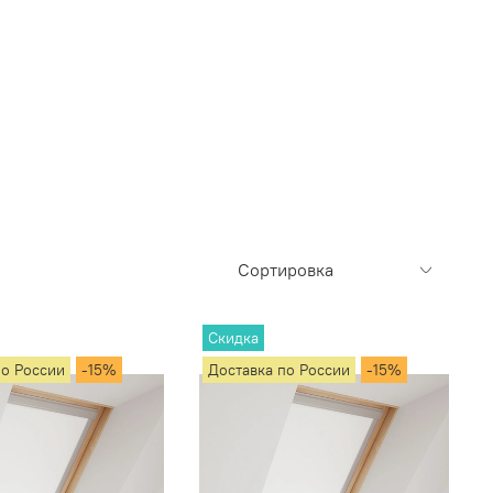
Скидка
по России
-15%
Доставка по России
-15%