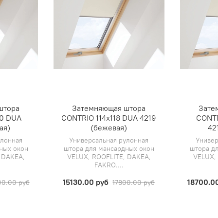
штора
Затемняющая штора
Зате
40 DUA
CONTRIO 114х118 DUA 4219
CONTR
ая)
(бежевая)
42
улонная
Универсальная рулонная
Универ
ных окон
штора для мансардных окон
штора д
 DAKEA,
VELUX, ROOFLITE, DAKEA,
VELUX,
FAKRO....
15130.00 руб
18700.0
00.00 руб
17800.00 руб