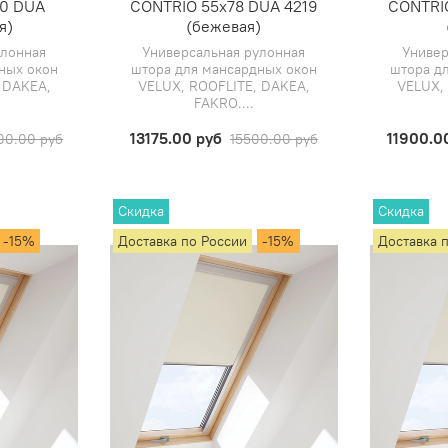
40 DUA
CONTRIO 55х78 DUA 4219
CONTRI
я)
(бежевая)
улонная
Универсальная рулонная
Универ
ных окон
штора для мансардных окон
штора д
 DAKEA,
VELUX, ROOFLITE, DAKEA,
VELUX,
FAKRO....
13175.00 руб
11900.0
00.00 руб
15500.00 руб
Скидка
Скидка
-15%
Доставка по России
-15%
Доставка 