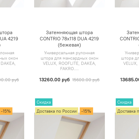
штора
Затемняющая штора
Зате
UA 4219
CONTRIO 78х118 DUA 4219
CONTRIO
)
(бежевая)
улонная
Универсальная рулонная
Универ
ных окон
штора для мансардных окон
штора д
 DAKEA,
VELUX, ROOFLITE, DAKEA,
VELUX,
FAKRO....
13260.00 руб
13685.0
00.00 руб
15600.00 руб
Скидка
Скидка
-15%
Доставка по России
-15%
Доставка 