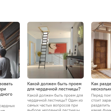
зовать
Какой должен быть проем
Как разд
при
для чердачной лестницы?
нескольк
рдного
Какой должен быть проем для
Перед пок
чердачной лестницы? Один из
стоит зара
самых частых вопросов при
разделить
сардных
выборе чердачной лестницы
какие фун
 не