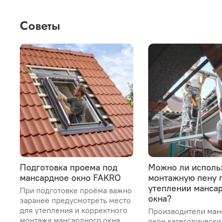
Советы
Подготовка проема под
Можно ли исполь
мансардное окно FAKRO
монтажную пену 
утеплении манса
При подготовке проёма важно
окна?
заранее предусмотреть место
для утепления и корректного
Производители ман
монтажа мансардного окна
окон категорически