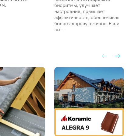
ям.
биоритмы, улучшает
в
настроение, повышает
в
эффективность, обеспечивая
с
более здоровую жизнь. Если
вы...