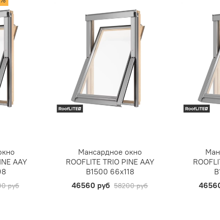
0%
окно
Мансардное окно
Ман
INE AAY
ROOFLITE TRIO PINE AAY
ROOFLI
98
B1500 66х118
B
46560 руб
4656
00 руб
58200 руб