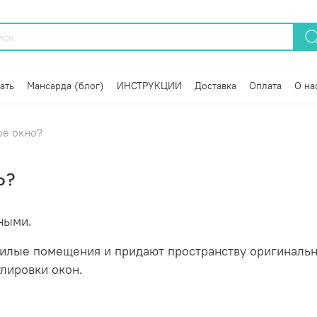
ать
Мансарда (блог)
ИНСТРУКЦИИ
Доставка
Оплата
О на
ое окно?
о?
ными.
илые помещения и придают пространству оригинальны
лировки окон.