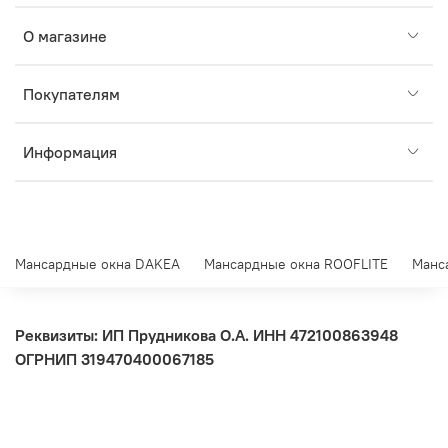
О магазине
Покупателям
Информация
Мансардные окна DAKEA
Мансардные окна ROOFLITE
Манс
Реквизиты: ИП Прудникова О.А.
ИНН 472100863948
ОГРНИП 319470400067185