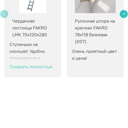
Чердачная
Рулонная штора на
лестница FAKRO
крючках FAKRO
LMK 70х120х280
78х118 Бежевая
(007)
Ступеньки не 
скользят. Удобно 
Очень приятный цвет 
подниматься и 
и цена!
спускаться.
Показать полностью