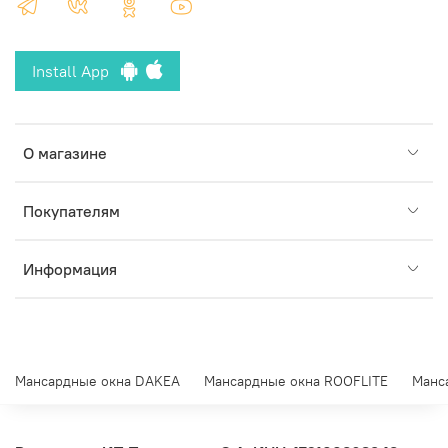
Install App
О магазине
Покупателям
Информация
Мансардные окна DAKEA
Мансардные окна ROOFLITE
Манс