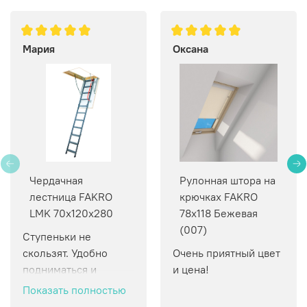
Мария
Оксана
Чердачная
Рулонная штора на
лестница FAKRO
крючках FAKRO
LMK 70х120х280
78х118 Бежевая
(007)
Ступеньки не 
скользят. Удобно 
Очень приятный цвет 
подниматься и 
и цена!
спускаться.
Показать полностью