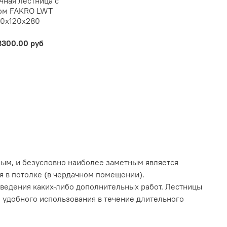
чная лестница с
ом FAKRO LWT
70х120х280
8300.00 руб
ым, и безусловно наиболее заметным является
я в потолке (в чердачном помещении).
роведения каких-либо дополнительных работ. Лестницы
й удобного использования в течение длительного