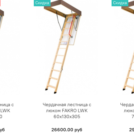
Скидка
Скидка
ница с
Чердачная лестница с
Черда
 LWK
люком FAKRO LWK
люк
0
60х130х305
уб
26600.00 руб
2