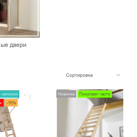
ые двери
 наличии
Новинка
Покупают часто
ж
-15%