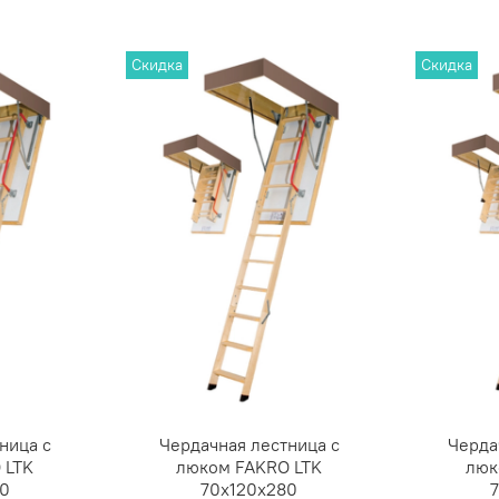
Скидка
Скидка
ница с
Чердачная лестница с
Черда
 LTK
люком FAKRO LTK
люк
80
70х120х280