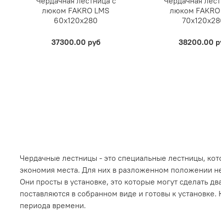
Чердачная лестница с
Чердачная лест
люком FAKRO LMS
люком FAKRO
60х120х280
70х120х28
37300.00 руб
38200.00 р
Чердачные лестницы - это специальные лестницы, ко
экономия места. Для них в разложенном положении не 
Они просты в установке, это которые могут сделать д
поставляются в собранном виде и готовы к установке.
периода времени.