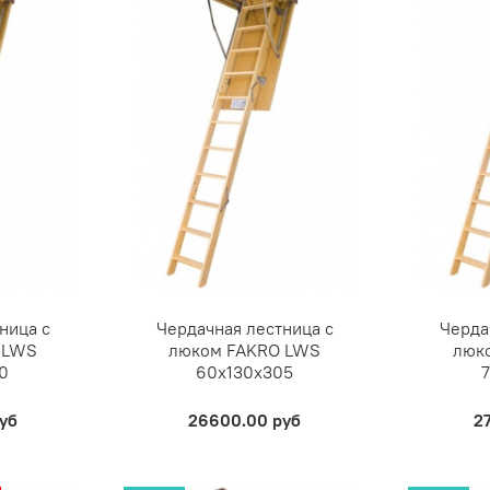
ница с
Чердачная лестница с
Черда
 LWS
люком FAKRO LWS
люк
0
60х130х305
уб
26600.00 руб
2