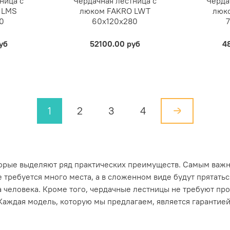
ница с
Чердачная лестница с
Черда
 LMS
люком FAKRO LWT
люк
0
60х120х280
уб
52100.00 руб
4
1
2
3
4
торые выделяют ряд практических преимуществ. Самым важн
требуется много места, а в сложенном виде будут прятатьс
ва человека. Кроме того, чердачные лестницы не требуют п
 Каждая модель, которую мы предлагаем, является гарантие