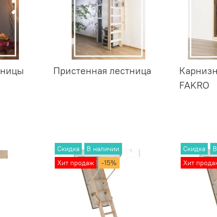
тницы
Пристенная лестница
Карнизн
FAKRO
Скидка
В наличии
Скидка
В
Хит продаж
-15%
Хит прода