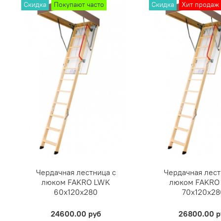
Скидка
Покупают часто
Скидка
Хит продаж
Чердачная лестница с
Чердачная лест
люком FAKRO LWK
люком FAKRO
60х120х280
70х120х28
24600.00 руб
26800.00 р