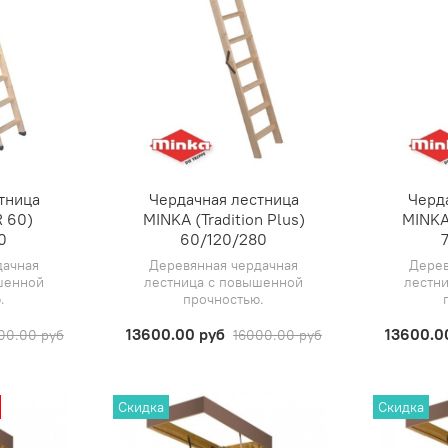
тница
Чердачная лестница
Черд
 60)
MINKA (Tradition Plus)
MINKA 
0
60/120/280
дачная
Деревянная чердачная
Дерев
шенной
лестница с повышенной
лестн
.
прочностью.
13600.00 руб
13600.0
00.00 руб
16000.00 руб
Скидка
Скидка