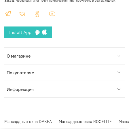
Заказы через сайт и на почту принимаются круглосуточно и без выходных.
Install App
О магазине
Покупателям
Информация
Мансардные окна DAKEA
Мансардные окна ROOFLITE
Манс