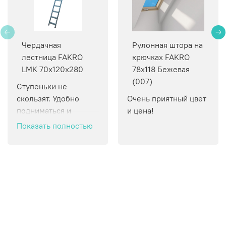
Чердачная
Рулонная штора на
лестница FAKRO
крючках FAKRO
LMK 70х120х280
78х118 Бежевая
(007)
Ступеньки не 
скользят. Удобно 
Очень приятный цвет 
подниматься и 
и цена!
спускаться.
Показать полностью