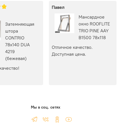
Павел
Мансардное
окно ROOFLITE
Затемняющая
TRIO PINE AAY
штора
B1500 78х118
CONTRIO
78х140 DUA
Отличное качество. 
4219
Доступная цена.
(бежевая)
качество!
Мы в соц. сетях