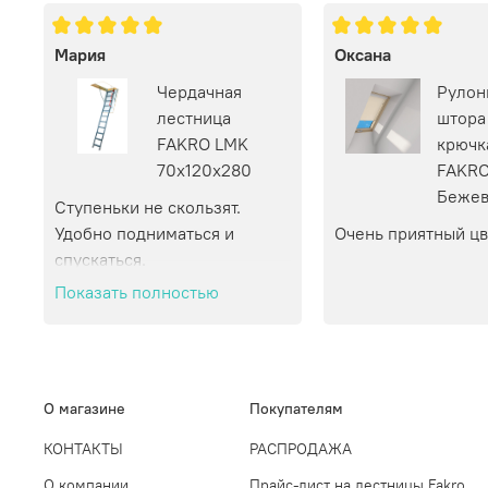
Мария
Оксана
Чердачная
Рулон
лестница
штора
FAKRO LMK
крючк
70х120х280
FAKRO
Бежев
Ступеньки не скользят. 
Удобно подниматься и 
Очень приятный цв
спускаться.
Показать полностью
О магазине
Покупателям
КОНТАКТЫ
РАСПРОДАЖА
О компании
Прайс-лист на лестницы Fakro