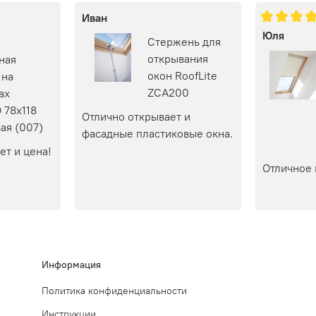
Иван
Юля
Стержень для
открывания
ная
окон RoofLite
 на
ZCA200
ах
 78х118
Отлично открывает и 
ая (007)
фасадные пластиковые окна.
ет и цена!
Отличное 
Информация
Политика конфиденциальности
Инструкции