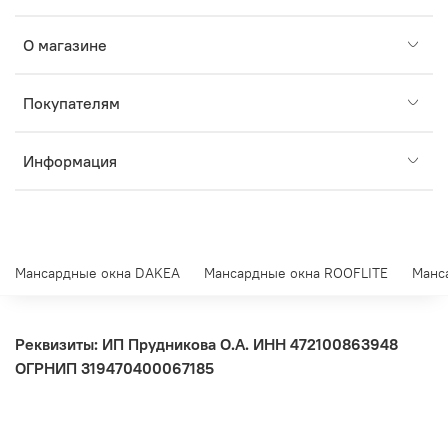
О магазине
Покупателям
Информация
Мансардные окна DAKEA
Мансардные окна ROOFLITE
Манс
Реквизиты: ИП Прудникова О.А.
ИНН 472100863948
ОГРНИП 319470400067185