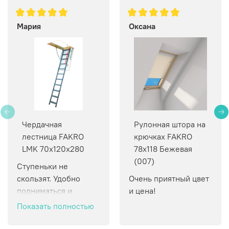
Мария
Оксана
Чердачная
Рулонная штора на
лестница FAKRO
крючках FAKRO
LMK 70х120х280
78х118 Бежевая
(007)
Ступеньки не 
скользят. Удобно 
Очень приятный цвет 
подниматься и 
и цена!
спускаться.
Показать полностью