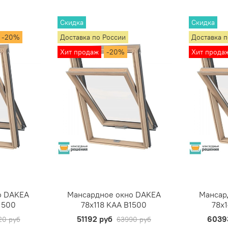
Скидка
Скидка
-20%
Доставка по России
Доставка 
Хит продаж
-20%
Хит прода
о DAKEA
Мансардное окно DAKEA
Мансар
1500
78х118 KAA B1500
78х
51192 руб
6039
20 руб
63990 руб