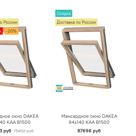
Скидка
по России
Доставка по России
ж
-20%
дное окно DAKEA
Мансардное окно DAKEA
140 KAA B1500
94х140 KAA B1500
3 руб
87696 руб
75492 руб