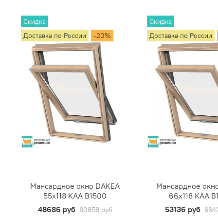
Скидка
Скидка
Доставка по России
-20%
Доставка по России
Мансардное окно DAKEA
Мансардное окн
55х118 KAA B1500
66х118 KAA B
48686 руб
53136 руб
60858 руб
664