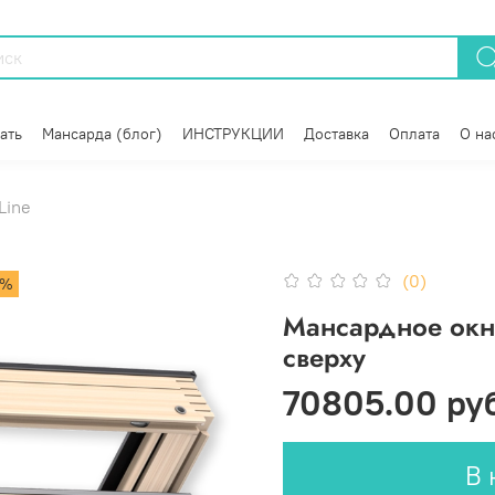
ать
Мансарда (блог)
ИНСТРУКЦИИ
Доставка
Оплата
О на
Line
(0)
5%
Мансардное окн
сверху
70805.00 ру
В 