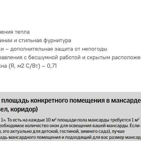
нения тепла
инии и стильная фурнитура
и – дополнительная защита от непогоды
правления с бесшумной работой и скрытым располож
а (R, м2 С/Вт) – 0,71