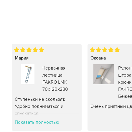
Мария
Оксана
Чердачная
Рулон
лестница
штора
FAKRO LMK
крючк
70х120х280
FAKRO
Бежев
Ступеньки не скользят. 
Удобно подниматься и 
Очень приятный цв
спускаться.
Показать полностью