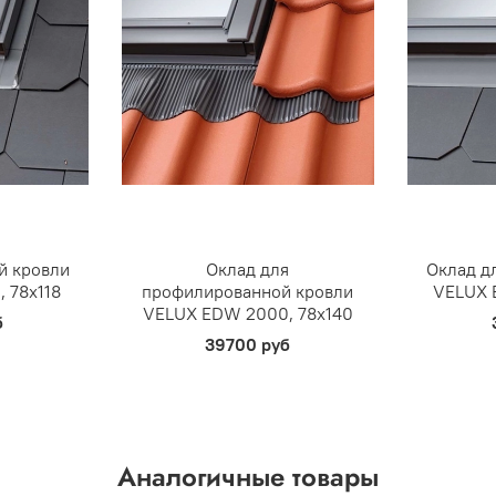
й кровли
Оклад для
Оклад д
 78х118
профилированной кровли
VELUX 
VELUX EDW 2000, 78х140
б
39700 руб
Аналогичные товары