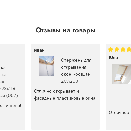
Отзывы на товары
Иван
Юля
Стержень для
открывания
ная
окон RoofLite
 на
ZCA200
ах
 78х118
Отлично открывает и 
ая (007)
фасадные пластиковые окна.
ет и цена!
Отличное 