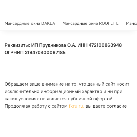
Мансардные окна DAKEA
Мансардные окна ROOFLITE
Манс
Реквизиты: ИП Прудникова О.А.
ИНН 472100863948
ОГРНИП 319470400067185
Обращаем ваше внимание на то, что данный сайт носит
исключительно информационный характер и ни при
каких условиях не является публичной офертой.
Продолжая работу с сайтом
fkru.ru,
вы даете согласие
на использование сайтом
cookies и на обработку
персональных данных
.