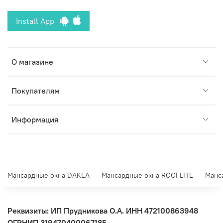
Install App
О магазине
Покупателям
Информация
Мансардные окна DAKEA
Мансардные окна ROOFLITE
Манс
Реквизиты: ИП Прудникова О.А.
ИНН 472100863948
ОГРНИП 319470400067185