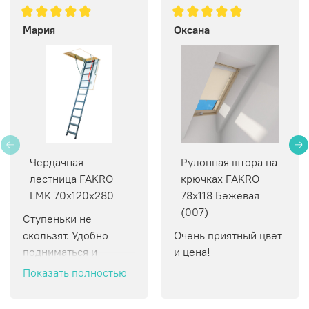
Мария
Оксана
Чердачная
Рулонная штора на
лестница FAKRO
крючках FAKRO
LMK 70х120х280
78х118 Бежевая
(007)
Ступеньки не 
скользят. Удобно 
Очень приятный цвет 
подниматься и 
и цена!
спускаться.
Показать полностью