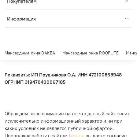
Покупателям
Информация
Мансардные окна DAKEA
Мансардные окна ROOFLITE
Манс
Реквизиты: ИП Прудникова О.А.
ИНН 472100863948
ОГРНИП 319470400067185
Обращаем ваше внимание на то, что данный сайт носит
исключительно информационный характер и ни при
каких условиях не является публичной офертой.
Продолжая работу с сайтом
fkru.ru,
вы даете согласие