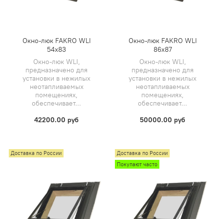
Окно-люк FAKRO WLI
Окно-люк FAKRO WLI
54х83
86х87
​Окно-люк WLI,
​Окно-люк WLI,
предназначено для
предназначено для
установки в нежилых
установки в нежилых
неотапливаемых
неотапливаемых
помещениях,
помещениях,
обеспечивает...
обеспечивает...
42200.00 руб
50000.00 руб
Доставка по России
Доставка по России
Покупают часто