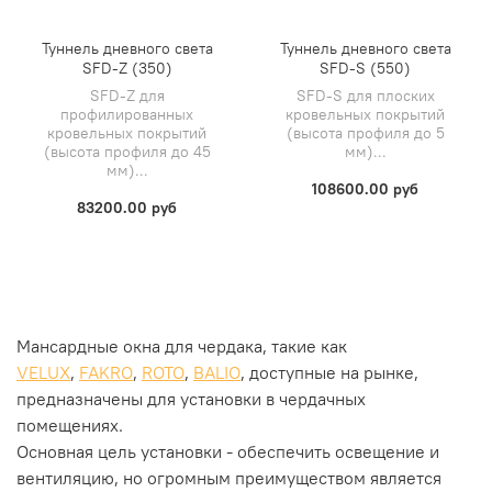
Туннель дневного света
Туннель дневного света
SFD-Z (350)
SFD-S (550)
SFD-Z для
SFD-S для плоских
профилированных
кровельных покрытий
кровельных покрытий
(высота профиля до 5
(высота профиля до 45
мм)...
мм)...
108600.00 руб
83200.00 руб
Мансардные окна для чердака, такие как
VELUX
,
FAKRO
,
ROTO
,
BALIO
, доступные на рынке,
предназначены для установки в чердачных
помещениях.
Основная цель установки - обеспечить освещение и
вентиляцию, но огромным преимуществом является