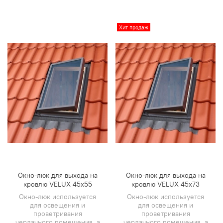
Хит продаж
Окно-люк для выхода на
Окно-люк для выхода на
кровлю VELUX 45х55
кровлю VELUX 45х73
Окно-люк используется
Окно-люк используется
для освещения и
для освещения и
проветривания
проветривания
чердачного помещения, а
чердачного помещения, а