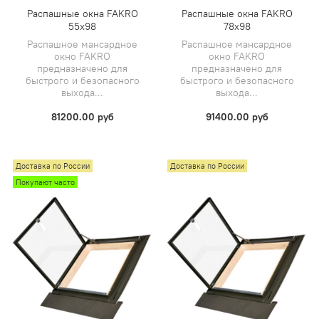
Распашные окна FAKRO
Распашные окна FAKRO
55x98
78x98
Распашное мансардное
Распашное мансардное
окно FAKRO
окно FAKRO
предназначено для
предназначено для
быстрого и безопасного
быстрого и безопасного
выхода...
выхода...
81200.00 руб
91400.00 руб
Доставка по России
Доставка по России
Покупают часто