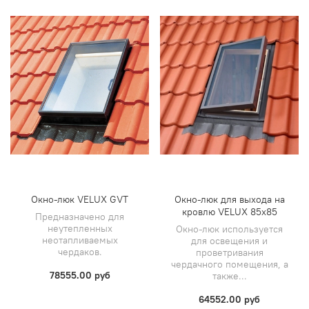
Окно-люк VELUX GVT
Окно-люк для выхода на
кровлю VELUX 85х85
Предназначено для
неутепленных
Окно-люк используется
неотапливаемых
для освещения и
чердаков.
проветривания
чердачного помещения, а
78555.00 руб
также...
64552.00 руб