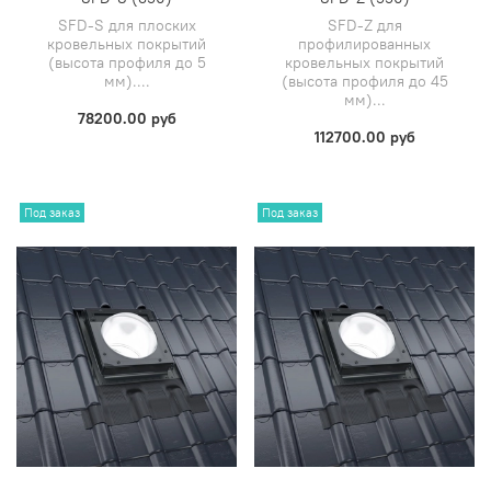
SFD-S для плоских
SFD-Z для
кровельных покрытий
профилированных
(высота профиля до 5
кровельных покрытий
мм)....
(высота профиля до 45
мм)...
78200.00 руб
112700.00 руб
Под заказ
Под заказ