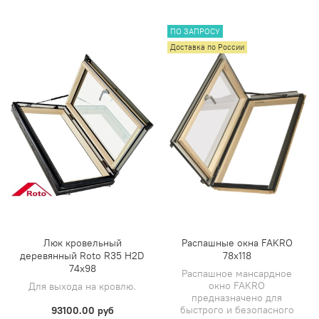
ПО ЗАПРОСУ
Доставка по России
Люк кровельный
Распашные окна FAKRO
деревянный Roto R35 H2D
78x118
74х98
Распашное мансардное
окно FAKRO
Для выхода на кровлю.
предназначено для
быстрого и безопасного
93100.00 руб