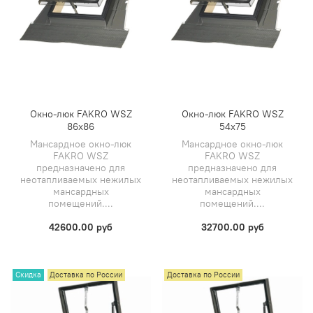
Окно-люк FAKRO WSZ
Окно-люк FAKRO WSZ
86x86
54х75
Мансардное окно-люк
Мансардное окно-люк
FAKRO WSZ
FAKRO WSZ
предназначено для
предназначено для
неотапливаемых нежилых
неотапливаемых нежилых
мансардных
мансардных
помещений....
помещений....
42600.00 руб
32700.00 руб
Скидка
Доставка по России
Доставка по России