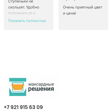
Ступеньки не 
скользят. Удобно 
Очень приятный цвет 
подниматься и 
и цена!
спускаться.
Показать полностью
+7 921 915 63 09