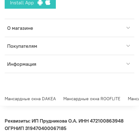
Install App
О магазине
Покупателям
Информация
Мансардные окна DAKEA
Мансардные окна ROOFLITE
Манс
Реквизиты: ИП Прудникова О.А.
ИНН 472100863948
ОГРНИП 319470400067185