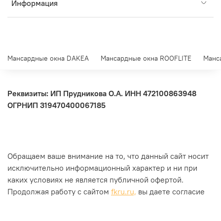
Информация
Мансардные окна DAKEA
Мансардные окна ROOFLITE
Манс
Реквизиты: ИП Прудникова О.А.
ИНН 472100863948
ОГРНИП 319470400067185
Обращаем ваше внимание на то, что данный сайт носит
исключительно информационный характер и ни при
каких условиях не является публичной офертой.
Продолжая работу с сайтом
fkru.ru,
вы даете согласие
на использование сайтом
cookies и на обработку
персональных данных
.