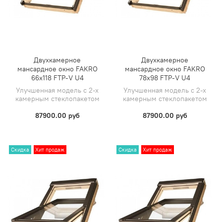
Двухкамерное
Двухкамерное
мансардное окно FAKRO
мансардное окно FAKRO
66х118 FTP-V U4
78х98 FTP-V U4
Улучшенная модель с 2-х
Улучшенная модель с 2-х
камерным стеклопакетом
камерным стеклопакетом
87900.00 руб
87900.00 руб
Скидка
Хит продаж
Скидка
Хит продаж