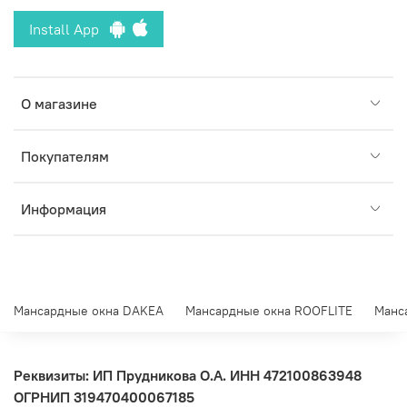
Install App
О магазине
Покупателям
Информация
Мансардные окна DAKEA
Мансардные окна ROOFLITE
Манс
Реквизиты: ИП Прудникова О.А.
ИНН 472100863948
ОГРНИП 319470400067185