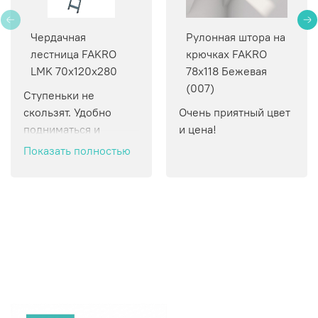
Чердачная
Рулонная штора на
лестница FAKRO
крючках FAKRO
LMK 70х120х280
78х118 Бежевая
(007)
Ступеньки не 
скользят. Удобно 
Очень приятный цвет 
подниматься и 
и цена!
спускаться.
Показать полностью