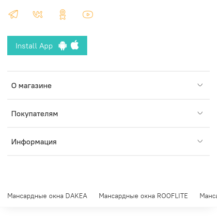
Install App
О магазине
Покупателям
Информация
Мансардные окна DAKEA
Мансардные окна ROOFLITE
Манс