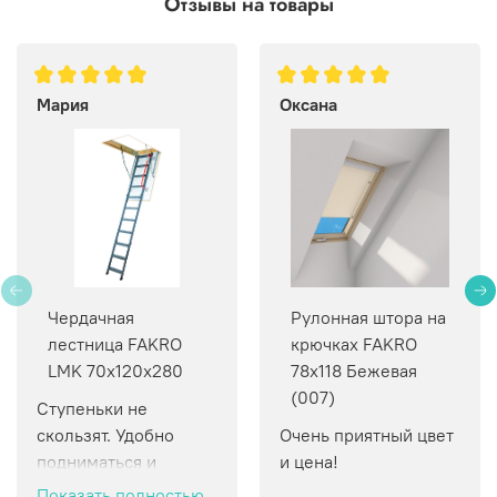
Отзывы на товары
Мария
Оксана
Чердачная
Рулонная штора на
лестница FAKRO
крючках FAKRO
LMK 70х120х280
78х118 Бежевая
(007)
Ступеньки не 
скользят. Удобно 
Очень приятный цвет 
подниматься и 
и цена!
спускаться.
Показать полностью