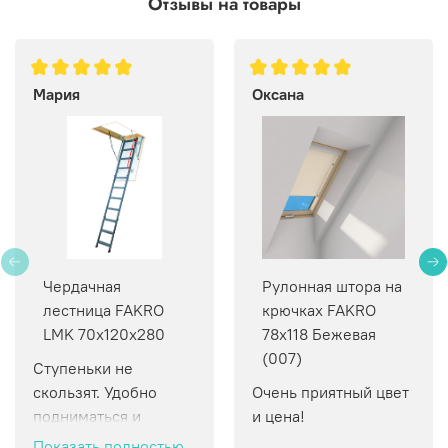
Отзывы на товары
Мария
Оксана
Чердачная
Рулонная штора на
лестница FAKRO
крючках FAKRO
LMK 70х120х280
78х118 Бежевая
(007)
Ступеньки не 
скользят. Удобно 
Очень приятный цвет 
подниматься и 
и цена!
спускаться.
Показать полностью