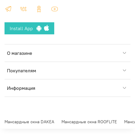
Install App
О магазине
Покупателям
Информация
Мансардные окна DAKEA
Мансардные окна ROOFLITE
Манс