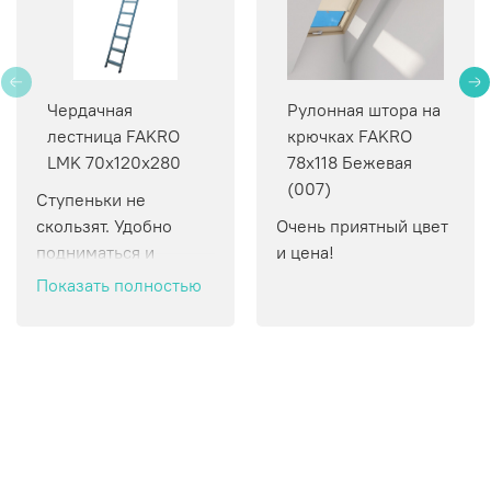
Чердачная
Рулонная штора на
лестница FAKRO
крючках FAKRO
LMK 70х120х280
78х118 Бежевая
(007)
Ступеньки не 
скользят. Удобно 
Очень приятный цвет 
подниматься и 
и цена!
спускаться.
Показать полностью