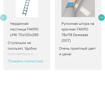
Чердачная
Рулонная штора на
лестница FAKRO
крючках FAKRO
LMK 70х120х280
78х118 Бежевая
(007)
Ступеньки не 
скользят. Удобно 
Очень приятный цвет 
подниматься и 
и цена!
спускаться.
Показать полностью