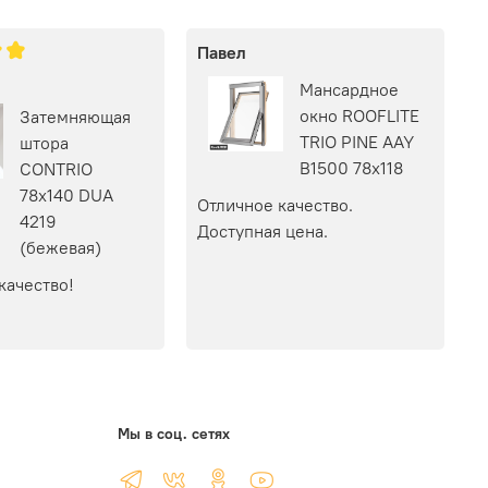
Павел
Мансардное
окно ROOFLITE
Затемняющая
TRIO PINE AAY
штора
B1500 78х118
CONTRIO
78х140 DUA
Отличное качество. 
4219
Доступная цена.
(бежевая)
качество!
Мы в соц. сетях