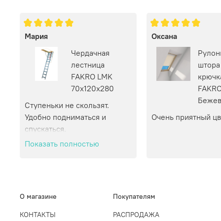
Мария
Оксана
Чердачная
Рулон
лестница
штора
FAKRO LMK
крючк
70х120х280
FAKRO
Бежев
Ступеньки не скользят. 
Удобно подниматься и 
Очень приятный цв
спускаться.
Показать полностью
О магазине
Покупателям
КОНТАКТЫ
РАСПРОДАЖА