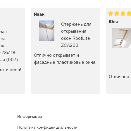
Иван
Юля
Стержень для
открывания
ная
окон RoofLite
 на
ZCA200
ах
 78х118
Отлично открывает и 
ая (007)
фасадные пластиковые окна.
ет и цена!
Отличное 
Информация
Политика конфиденциальности