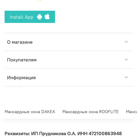
Install App
О магазине
Покупателям
Информация
Мансардные окна DAKEA
Мансардные окна ROOFLITE
Манс
Реквизиты: ИП Прудникова О.А.
ИНН 472100863948