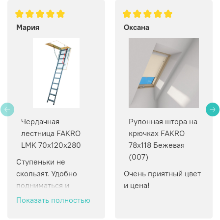
Мария
Оксана
Чердачная
Рулонная штора на
лестница FAKRO
крючках FAKRO
LMK 70х120х280
78х118 Бежевая
(007)
Ступеньки не 
скользят. Удобно 
Очень приятный цвет 
подниматься и 
и цена!
спускаться.
Показать полностью