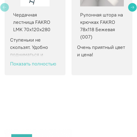
Чердачная
Рулонная штора на
лестница FAKRO
крючках FAKRO
LMK 70х120х280
78х118 Бежевая
(007)
Ступеньки не 
скользят. Удобно 
Очень приятный цвет 
подниматься и 
и цена!
спускаться.
Показать полностью