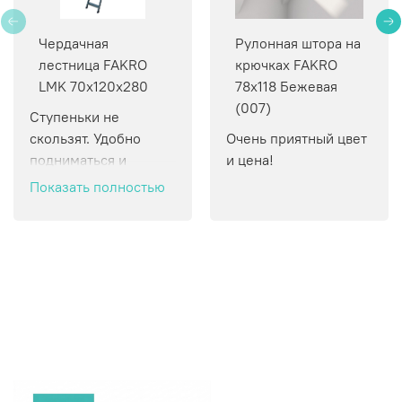
Чердачная
Рулонная штора на
лестница FAKRO
крючках FAKRO
LMK 70х120х280
78х118 Бежевая
(007)
Ступеньки не 
скользят. Удобно 
Очень приятный цвет 
подниматься и 
и цена!
спускаться.
Показать полностью