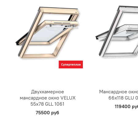
Двухкамерное
Мансардное окн
мансардное окно VELUX
66х118 GLU 
55х78 GLL 1061
119400 ру
75500 руб