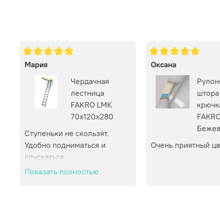
Мария
Оксана
Чердачная
Рулон
лестница
штора
FAKRO LMK
крючк
70х120х280
FAKRO
Бежев
Ступеньки не скользят. 
Удобно подниматься и 
Очень приятный цв
спускаться.
Показать полностью