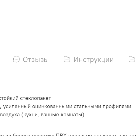
Отзывы
Инструкции
тойкий стеклопакет
, усиленный оцинкованными стальными профилями
оздуха (кухни, ванные комнаты)
е из белого пластика ПВХ идеально подходят для п