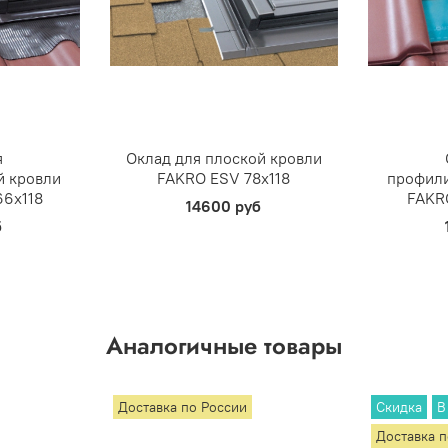
я
Оклад для плоской кровли
 кровли
FAKRO ESV 78х118
профил
66х118
FAKRO
14600 руб
б
Аналогичные товары
Доставка по России
Скидка
В
Доставка 