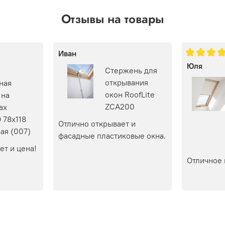
Отзывы на товары
Иван
Юля
Стержень для
открывания
ная
окон RoofLite
 на
ZCA200
ах
 78х118
Отлично открывает и 
ая (007)
фасадные пластиковые окна.
ет и цена!
Отличное 