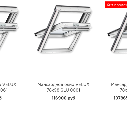
Хит прода
о VELUX
Мансардное окно VELUX
Мансар
0061
78х98 GLU 0061
78х
б
116900 руб
10786