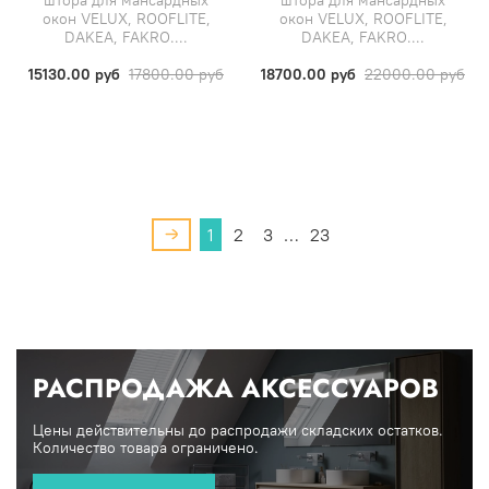
окон VELUX, ROOFLITE,
окон VELUX, ROOFLITE,
DAKEA, FAKRO....
DAKEA, FAKRO....
15130.00 руб
17800.00 руб
18700.00 руб
22000.00 руб
1
2
3
…
23
РАСПРОДАЖА АКСЕССУАРОВ
Цены действительны до распродажи складских остатков.
Количество товара ограничено.