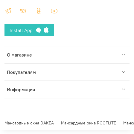
Install App
О магазине
Покупателям
Информация
Мансардные окна DAKEA
Мансардные окна ROOFLITE
Манс