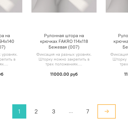
ра на
Рулонная штора на
Руло
94х140
крючках FAKRO 114х118
крючка
07)
Бежевая (007)
Бе
 уровнях.
Фиксация на разных уровнях.
Фиксация
репить в
Шторку можно закрепить в
Шторку 
х....
трех положениях....
трех
уб
11000.00 руб
1
1
2
3
7
…