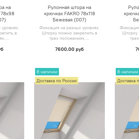
ра на
Рулонная штора на
Руло
 78х98
крючках FAKRO 78х118
крючк
07)
Бежевая (007)
Бе
 уровнях.
Фиксация на разных уровнях.
Фиксация
репить в
Шторку можно закрепить в
Шторку 
х....
трех положениях....
трех
уб
7600.00 руб
7
В наличии
В наличии
Доставка по России
Доставка 