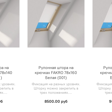
ра на
Рулонная штора на
Руло
78х140
крючках FAKRO 78х160
крючк
)
Белая (001)
Б
 уровнях.
Фиксация на разных уровнях.
Фиксация
репить в
Шторку можно закрепить в
Шторку 
х....
трех положениях....
трех
уб
8500.00 руб
9