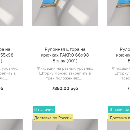
ра на
Рулонная штора на
Руло
 55х98
крючках FAKRO 66х98
крючк
)
Белая (001)
Б
 уровнях.
Фиксация на разных уровнях.
Фиксация
репить в
Шторку можно закрепить в
Шторку 
х....
трех положениях....
трех
уб
7850.00 руб
7
В наличии
В наличии
Доставка по России
Доставка 