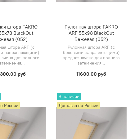
ная штора FAKRO
Рулонная штора FAKRO
55х78 BlackOut
ARF 55х98 BlackOut
жевая (052)
Бежевая (052)
ная штора ARF (с
Рулонная штора ARF (с
и направляющими)
боковыми направляющими)
начена для полного
предназначена для полного
атемнения...
затемнения...
1300.00 руб
11600.00 руб
В наличии
по России
Доставка по России