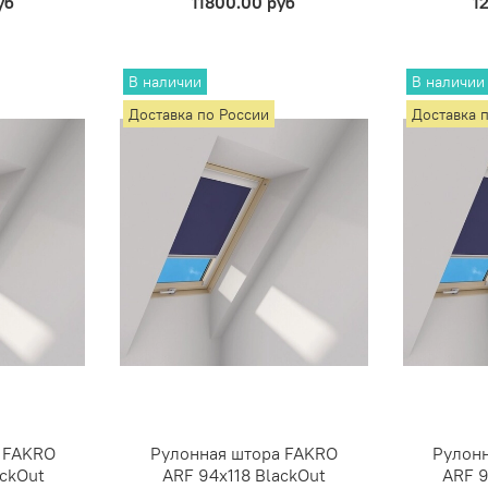
уб
11800.00 руб
1
В наличии
В наличии
Доставка по России
Доставка 
 FAKRO
Рулонная штора FAKRO
Рулон
ackOut
ARF 94х118 BlackOut
ARF 9