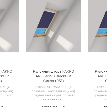
 FAKRO
Рулонная штора FAKRO
Рулон
ckOut
ARF 66х98 BlackOut
ARF 6
)
Синяя (051)
С
ARF (с
Рулонная штора ARF (с
Рулон
ляющими)
боковыми направляющими)
боковым
 полного
предназначена для полного
предназ
..
затемнения...
з