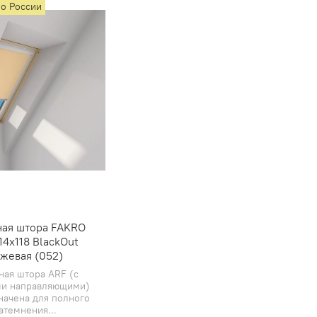
по России
ная штора FAKRO
14х118 BlackOut
жевая (052)
ная штора ARF (с
и направляющими)
начена для полного
атемнения...