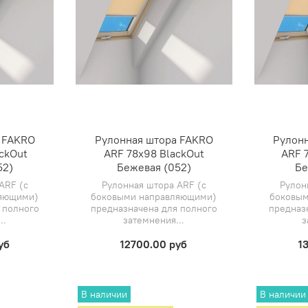
 FAKRO
Рулонная штора FAKRO
Рулон
ackOut
ARF 78х98 BlackOut
ARF 
52)
Бежевая (052)
Бе
ARF (с
Рулонная штора ARF (с
Рулон
ляющими)
боковыми направляющими)
боковым
 полного
предназначена для полного
предназ
..
затемнения...
з
уб
12700.00 руб
1
В наличии
В наличии