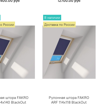
2400.00 руб
12700.00 руб
В наличии
по России
Доставка по России
ная штора FAKRO
Рулонная штора FAKRO
4х140 BlackOut
ARF 114х118 BlackOut