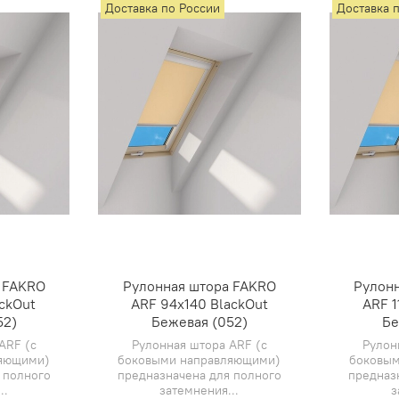
Доставка по России
Доставка 
 FAKRO
Рулонная штора FAKRO
Рулон
ackOut
ARF 94х140 BlackOut
ARF 1
52)
Бежевая (052)
Бе
ARF (с
Рулонная штора ARF (с
Рулон
ляющими)
боковыми направляющими)
боковым
 полного
предназначена для полного
предназ
..
затемнения...
з