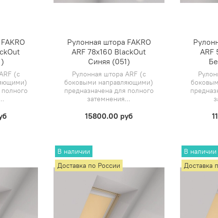
 FAKRO
Рулонная штора FAKRO
Рулон
ackOut
ARF 78х160 BlackOut
ARF 
)
Синяя (051)
Бе
ARF (с
Рулонная штора ARF (с
Рулон
ляющими)
боковыми направляющими)
боковым
 полного
предназначена для полного
предназ
..
затемнения...
з
уб
15800.00 руб
1
В наличии
В наличии
Доставка по России
Доставка 