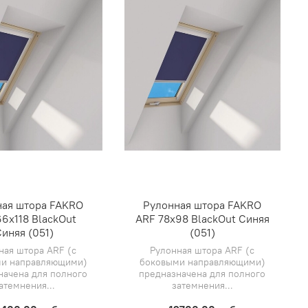
ная штора FAKRO
Рулонная штора FAKRO
6х118 BlackOut
ARF 78х98 BlackOut Синяя
иняя (051)
(051)
ная штора ARF (с
Рулонная штора ARF (с
и направляющими)
боковыми направляющими)
начена для полного
предназначена для полного
атемнения...
затемнения...