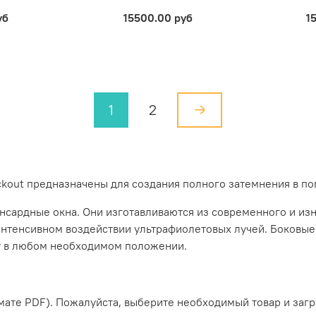
уб
15500.00 руб
1
1
2
ckout
предназначены для создания полного затемнения в по
нсардные окна. Они изготавливаются из современного и изн
и интенсивном воздействии ультрафиолетовых лучей. Боков
у в любом необходимом положении.
ате PDF). Пожалуйста, выберите необходимый товар и загр