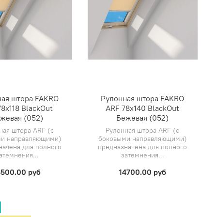
ная штора FAKRO
Рулонная штора FAKRO
78х118 BlackOut
ARF 78х140 BlackOut
жевая (052)
Бежевая (052)
ная штора ARF (с
Рулонная штора ARF (с
и направляющими)
боковыми направляющими)
начена для полного
предназначена для полного
атемнения...
затемнения...
3500.00 руб
14700.00 руб