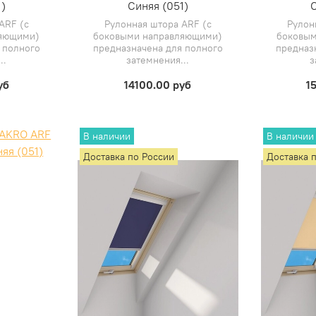
)
Синяя (051)
С
ARF (с
Рулонная штора ARF (с
Рулон
ляющими)
боковыми направляющими)
боковым
 полного
предназначена для полного
предназ
..
затемнения...
з
уб
14100.00 руб
1
В наличии
В наличии
Доставка по России
Доставка 