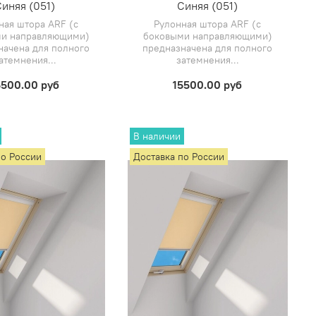
иняя (051)
Синяя (051)
ная штора ARF (с
Рулонная штора ARF (с
и направляющими)
боковыми направляющими)
начена для полного
предназначена для полного
атемнения...
затемнения...
5500.00 руб
15500.00 руб
В наличии
по России
Доставка по России