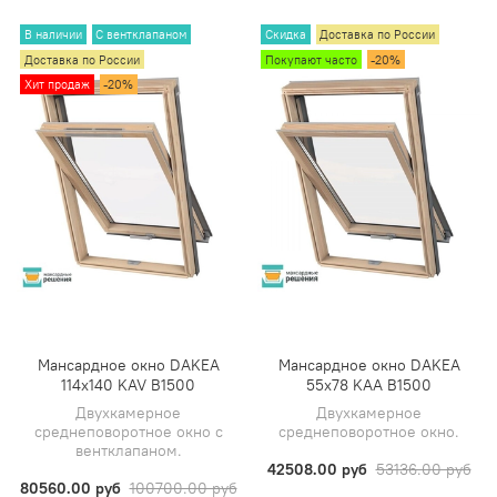
В наличии
С вентклапаном
Скидка
Доставка по России
Доставка по России
Покупают часто
-20%
Хит продаж
-20%
Мансардное окно DAKEA
Мансардное окно DAKEA
114х140 KAV B1500
55х78 KAA B1500
Двухкамерное
Двухкамерное
среднеповоротное окно с
среднеповоротное окно.
вентклапаном.
42508.00 руб
53136.00 руб
80560.00 руб
100700.00 руб