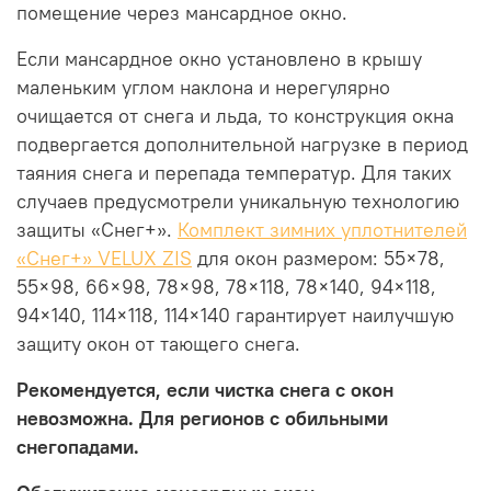
помещение через мансардное окно.
Если мансардное окно установлено в крышу
маленьким углом наклона и нерегулярно
очищается от снега и льда, то конструкция окна
подвергается дополнительной нагрузке в период
таяния снега и перепада температур. Для таких
случаев предусмотрели уникальную технологию
защиты «Снег+».
Комплект зимних уплотнителей
«Снег+» VELUX ZIS
для окон размером: 55×78,
55×98, 66×98, 78×98, 78×118, 78×140, 94×118,
94×140, 114×118, 114×140
гарантирует наилучшую
защиту окон от тающего снега.
Рекомендуется, если чистка снега с окон
невозможна. Для регионов с обильными
снегопадами.