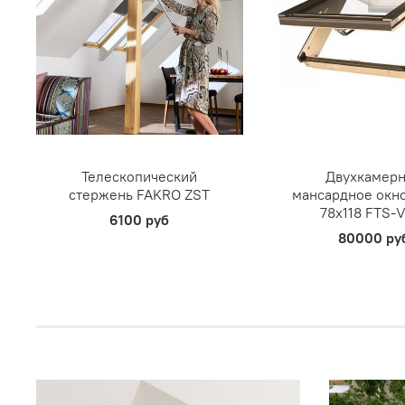
Телескопический
Двухкамер
стержень FAKRO ZST
мансардное окн
78х118 FTS-
6100 руб
80000 ру