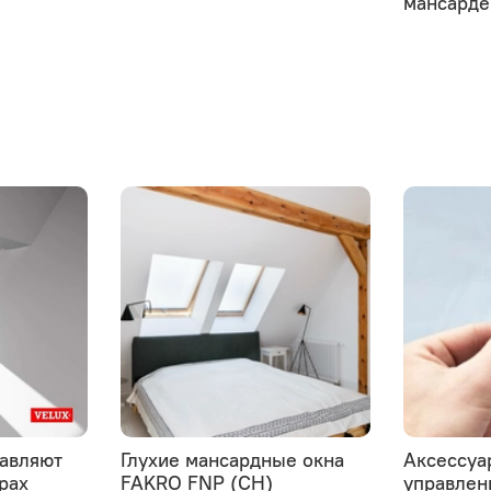
мансарде
тавляют
Глухие мансардные окна
Аксессуа
рах
FAKRO FNP (CH)
управлен