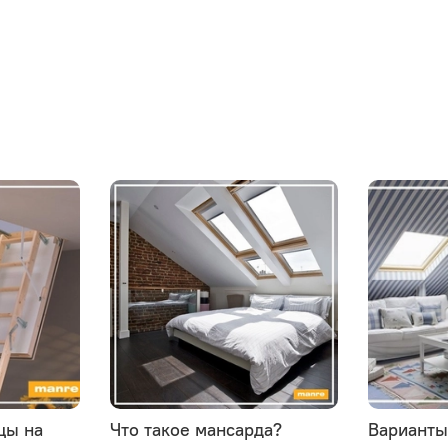
цы на
Что такое мансарда?
Варианты