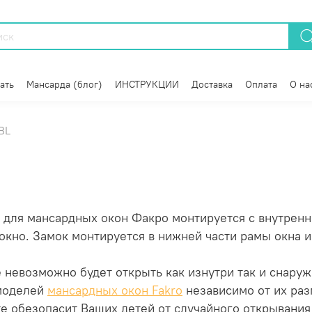
ать
Мансарда (блог)
ИНСТРУКЦИИ
Доставка
Оплата
О на
BL
 для мансардных окон Факро монтируется с внутренн
окно. Замок монтируется в нижней части рамы окна 
е невозможно будет открыть как изнутри так и снару
 моделей
мансардных окон Fakro
независимо от их ра
те обезопасит Ваших детей от случайного открывания