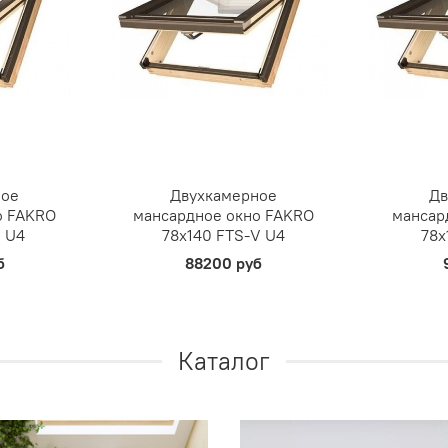
ное
Двухкамерное
Дв
о FAKRO
мансардное окно FAKRO
мансар
V U4
78х140 FTS-V U4
78х
б
88200 руб
Каталог