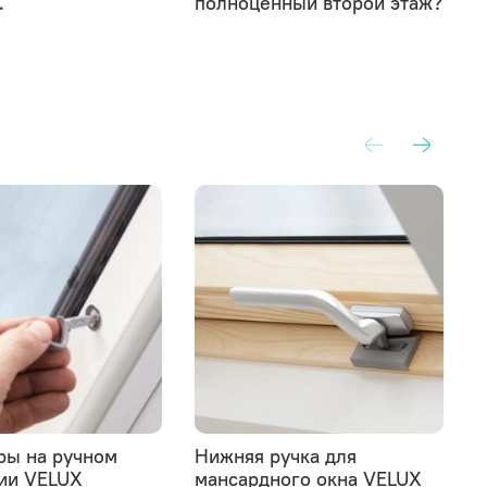
.
полноценный второй этаж?
с
ры на ручном
Нижняя ручка для
Ш
ии VELUX
мансардного окна VELUX
з