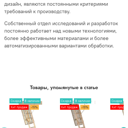
дизайн, являются постоянными критериями
требований к производству.
Собственный отдел исследований и разработок
постоянно работает над новыми технологиями,
более эффективными материалами и более
автоматизированными вариантами обработки.
Товары, упомянутые в статье
Скидка
В наличии
Скидка
В наличии
Скидка
В
Хит продаж
-15%
Хит продаж
-15%
Хит прода